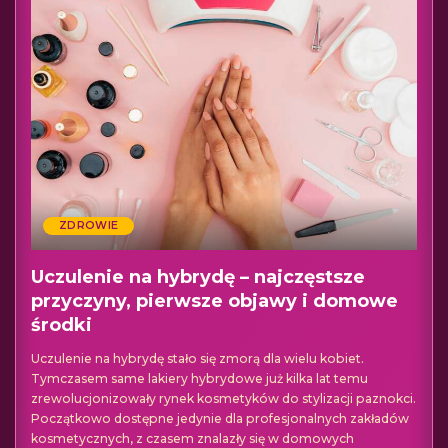
ZDROWIE
Uczulenie na hybrydę – najczęstsze
przyczyny, pierwsze objawy i domowe
środki
Uczulenie na hybrydę stało się zmorą dla wielu kobiet.
Tymczasem same lakiery hybrydowe już kilka lat temu
zrewolucjonizowały rynek kosmetyków do stylizacji paznokci.
Początkowo dostępne jedynie dla profesjonalnych zakładów
kosmetycznych, z czasem znalazły się w domowych