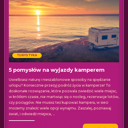
TURYSTYKA
5 pomysłów na wyjazdy kamperem
Uwielbiasz naturę i nieszablonowe sposoby na spędzanie
urlopu? Koniecznie przeżyj podróż życia w kamperze! To
doskonałe rozwiązanie, które pozwala zwiedzić wiele miejsc,
w krótkim czasie, nie martwiąc się o nocleg, rezerwacje lotów,
czy pociągów. Nie musisz też kupować kampera, w sieci
możemy znaleźć wiele opcji wynajmu. Zaszalej, poznawaj
świat, i odwiedź miejsca,
...