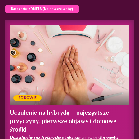
Kategoria: KOBIETA (Najnowsze wpisy)
ZDROWIE
Uczulenie na hybrydę – najczęstsze
przyczyny, pierwsze objawy i domowe
środki
Uczulenie na hybrydę
stało się zmorą dla wielu