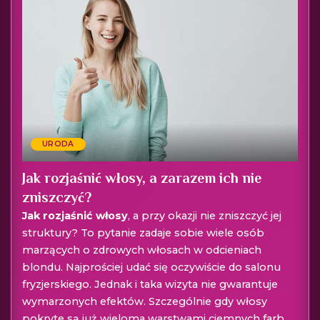
URODA
Jak rozjaśnić włosy, a zarazem ich nie
zniszczyć?
Jak rozjaśnić włosy
, a przy okazji nie zniszczyć jej
struktury? To pytanie zadaje sobie wiele osób
marzących o zdrowych włosach w odcieniach
blondu. Najprościej udać się oczywiście do salonu
fryzjerskiego. Jednak i taka wizyta nie gwarantuje
wymarzonych efektów. Szczególnie gdy włosy
pokryte są już wieloma warstwami ciemnych farb.