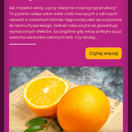
Jak rozjaśnić włosy, a przy okazji nie zniszczyć jej struktury?
To pytanie zadaje sobie wiele osób marzących o zdrowych
włosach w odcieniach blondu. Najprościej udać się oczywiście
do salonu fryzjerskiego. Jednak i taka wizyta nie gwarantuje
wymarzonych efektów. Szczególnie gdy włosy pokryte są już
wieloma warstwami ciemnych farb. Czy istnieją
...
Czytaj więcej