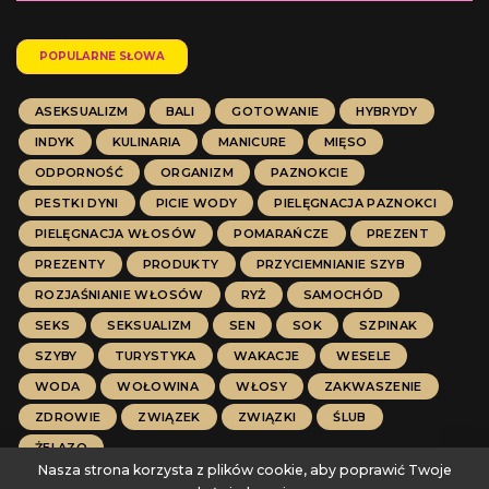
POPULARNE SŁOWA
ASEKSUALIZM
BALI
GOTOWANIE
HYBRYDY
INDYK
KULINARIA
MANICURE
MIĘSO
ODPORNOŚĆ
ORGANIZM
PAZNOKCIE
PESTKI DYNI
PICIE WODY
PIELĘGNACJA PAZNOKCI
PIELĘGNACJA WŁOSÓW
POMARAŃCZE
PREZENT
PREZENTY
PRODUKTY
PRZYCIEMNIANIE SZYB
ROZJAŚNIANIE WŁOSÓW
RYŻ
SAMOCHÓD
SEKS
SEKSUALIZM
SEN
SOK
SZPINAK
SZYBY
TURYSTYKA
WAKACJE
WESELE
WODA
WOŁOWINA
WŁOSY
ZAKWASZENIE
ZDROWIE
ZWIĄZEK
ZWIĄZKI
ŚLUB
ŻELAZO
Nasza strona korzysta z plików cookie, aby poprawić Twoje