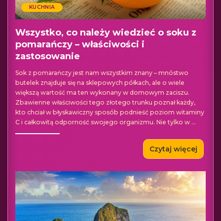
KUCHNIA
Wszystko, co należy wiedzieć o soku z
pomarańczy – właściwości i
zastosowanie
Sok z pomarańczy jest nam wszystkim znany – mnóstwo
butelek znajduje się na sklepowych półkach, ale o wiele
większą wartość ma ten wykonany w domowym zaciszu.
Zbawienne właściwości tego złotego trunku poznał każdy,
kto chciał w błyskawiczny sposób podnieść poziom witaminy
C i całkowitą odporność swojego organizmu. Nie tylko w
...
Czytaj więcej