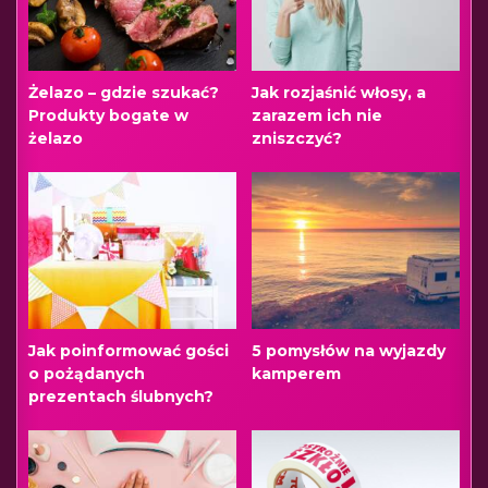
Żelazo – gdzie szukać?
Jak rozjaśnić włosy, a
Produkty bogate w
zarazem ich nie
żelazo
zniszczyć?
Jak poinformować gości
5 pomysłów na wyjazdy
o pożądanych
kamperem
prezentach ślubnych?