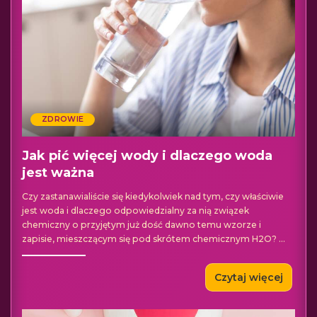
ZDROWIE
Jak pić więcej wody i dlaczego woda
jest ważna
Czy zastanawialiście się kiedykolwiek nad tym, czy właściwie
jest woda i dlaczego odpowiedzialny za nią związek
chemiczny o przyjętym już dość dawno temu wzorze i
zapisie, mieszczącym się pod skrótem chemicznym H2O?
...
Czytaj więcej