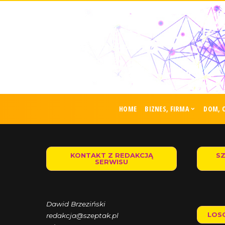
HOME
BIZNES, FIRMA
DOM, 
KONTAKT Z REDAKCJĄ
S
SERWISU
Dawid Brzeziński
LOS
redakcja@szeptak.pl