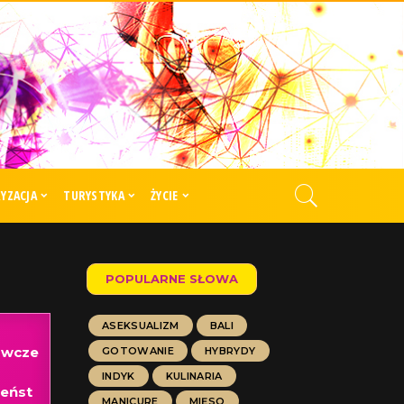
YZACJA
TURYSTYKA
ŻYCIE
POPULARNE SŁOWA
ASEKSUALIZM
BALI
awcze
GOTOWANIE
HYBRYDY
INDYK
KULINARIA
eńst
MANICURE
MIĘSO