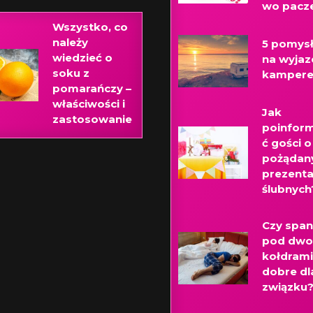
wo pacz
Wszystko, co
należy
5 pomys
wiedzieć o
na wyjaz
soku z
kamper
pomarańczy –
właściwości i
Jak
zastosowanie
poinfor
ć gości o
pożądan
prezent
ślubnych
Czy span
pod dw
kołdrami
dobre dl
związku