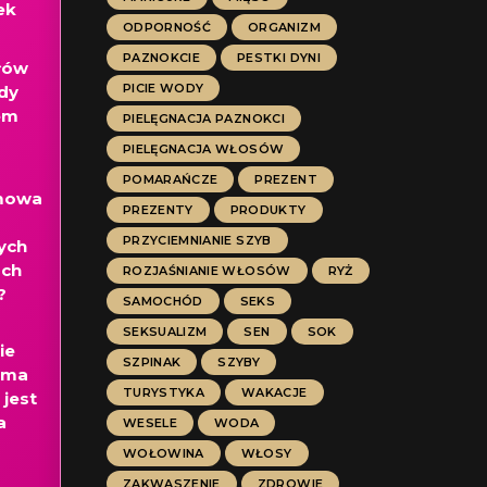
ek
ODPORNOŚĆ
ORGANIZM
PAZNOKCIE
PESTKI DYNI
łów
PICIE WODY
dy
em
PIELĘGNACJA PAZNOKCI
PIELĘGNACJA WŁOSÓW
POMARAŃCZE
PREZENT
mowa
PREZENTY
PRODUKTY
PRZYCIEMNIANIE SZYB
ych
ach
ROZJAŚNIANIE WŁOSÓW
RYŻ
?
SAMOCHÓD
SEKS
SEKSUALIZM
SEN
SOK
ie
SZPINAK
SZYBY
oma
TURYSTYKA
WAKACJE
 jest
a
WESELE
WODA
?
WOŁOWINA
WŁOSY
ZAKWASZENIE
ZDROWIE