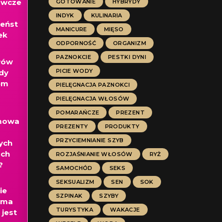
awcze
GOTOWANIE
HYBRYDY
INDYK
KULINARIA
eńst
MANICURE
MIĘSO
ek
ODPORNOŚĆ
ORGANIZM
PAZNOKCIE
PESTKI DYNI
łów
PICIE WODY
dy
em
PIELĘGNACJA PAZNOKCI
PIELĘGNACJA WŁOSÓW
POMARAŃCZE
PREZENT
mowa
PREZENTY
PRODUKTY
PRZYCIEMNIANIE SZYB
ych
ach
ROZJAŚNIANIE WŁOSÓW
RYŻ
?
SAMOCHÓD
SEKS
SEKSUALIZM
SEN
SOK
ie
SZPINAK
SZYBY
oma
TURYSTYKA
WAKACJE
 jest